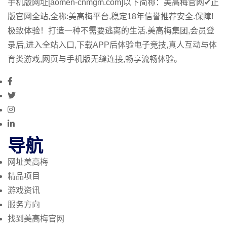
手机版网址[aomen-cnmgm.com]以下简称：美高梅官网✔正
版官网全站,全称:美高梅平台,稳定18年信誉推荐安全.保障!
极致体验！打造一种不需要逃离的生活.美高梅集团,会员登
录后,进入全站入口,下载APP后体验电子竞技,真人互动与体
育类游戏,网页与手机版无缝连接,畅享流畅体验。
导航
网址美高梅
精品项目
游戏资讯
服务方向
找到美高梅官网