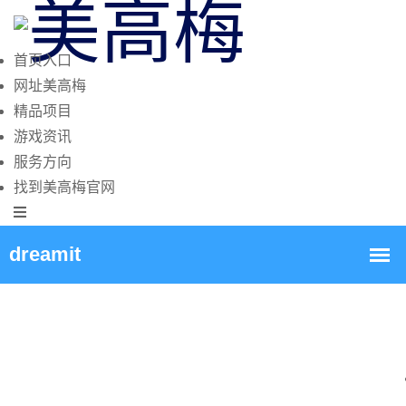
首页入口
网址美高梅
精品项目
游戏资讯
服务方向
找到美高梅官网