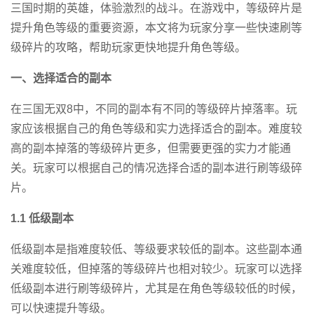
三国时期的英雄，体验激烈的战斗。在游戏中，等级碎片是
提升角色等级的重要资源，本文将为玩家分享一些快速刷等
级碎片的攻略，帮助玩家更快地提升角色等级。
一、选择适合的副本
在三国无双8中，不同的副本有不同的等级碎片掉落率。玩
家应该根据自己的角色等级和实力选择适合的副本。难度较
高的副本掉落的等级碎片更多，但需要更强的实力才能通
关。玩家可以根据自己的情况选择合适的副本进行刷等级碎
片。
1.1 低级副本
低级副本是指难度较低、等级要求较低的副本。这些副本通
关难度较低，但掉落的等级碎片也相对较少。玩家可以选择
低级副本进行刷等级碎片，尤其是在角色等级较低的时候，
可以快速提升等级。